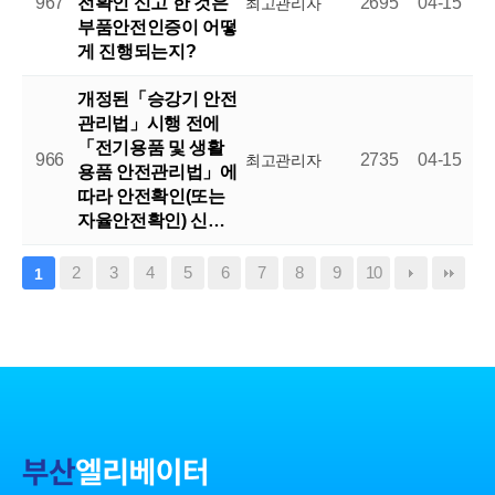
967
전확인 신고 한 것은
2695
04-15
최고관리자
부품안전인증이 어떻
게 진행되는지?
개정된「승강기 안전
관리법」시행 전에
「전기용품 및 생활
966
2735
04-15
최고관리자
용품 안전관리법」에
따라 안전확인(또는
자율안전확인) 신…
2
3
4
5
6
7
8
9
10
1