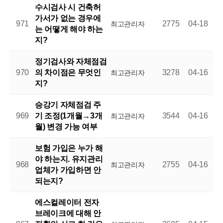
수시검사 시 건축허
가서가 없는 경우에
971
2775
04-18
최고관리자
는 어떻게 해야 하는
지?
정기검사와 자체점검
970
의 차이점은 무엇인
3278
04-16
최고관리자
지?
승강기 자체점검 주
969
기 조정(1개월→3개
3544
04-16
최고관리자
월) 변경 가능 여부
보험 가입은 누가 해
야 하는지. 유지관리
968
2755
04-16
최고관리자
업체가 가입하면 안
되는지?
에스컬레이터 전자
브레이크에 대해 안