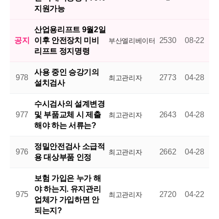
지원가능
산업용리프트 9월2일
공지
이후 안전장치 미비
2530
08-22
부산엘리베이터
리프트 정지명령
사용 중인 승강기의
978
2773
04-28
최고관리자
설치검사
수시검사의 설계변경
977
및 부품교체 시 제출
2643
04-28
최고관리자
해야 하는 서류는?
정밀안전검사 소급적
976
2662
04-28
최고관리자
용 대상부품 인정
보험 가입은 누가 해
야 하는지. 유지관리
975
2720
04-22
최고관리자
업체가 가입하면 안
되는지?