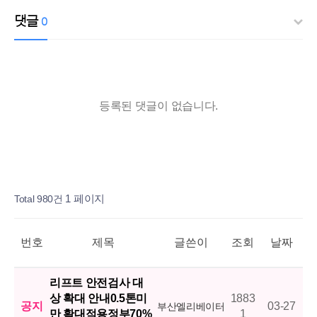
댓글
0
등록된 댓글이 없습니다.
열린
페이지
페이지
페이지
페이지
페이지
페이지
페이지
페이지
페이지
페이지
Total 980건
1 페이지
번호
제목
글쓴이
조회
날짜
리프트 안전검사 대
상 확대 안내0.5톤미
1883
공지
03-27
부산엘리베이터
만 확대적용정부70%
1