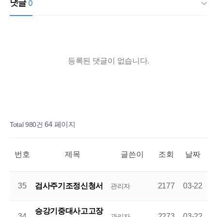
댓글
0
등록된 댓글이 없습니다.
페이지
페이지
페이지
열린
페이지
페이지
페이지
Total 980건
64 페이지
번호
제목
글쓴이
조회
날짜
35
검사주기조정신청서
2177
03-22
관리자
승강기중대사고고장
34
2273
03-22
관리자