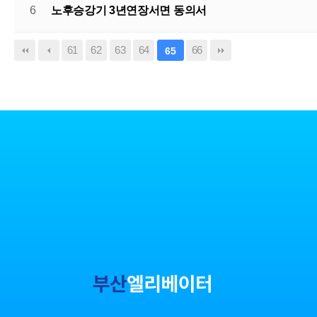
6
노후승강기 3년연장서면 동의서
61
62
63
64
66
65