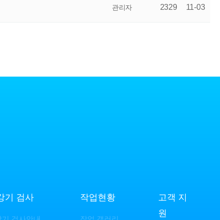
2329
11-03
관리자
강기 검사
작업현황
고객 지
원
강기 검사안내
작업 갤러리