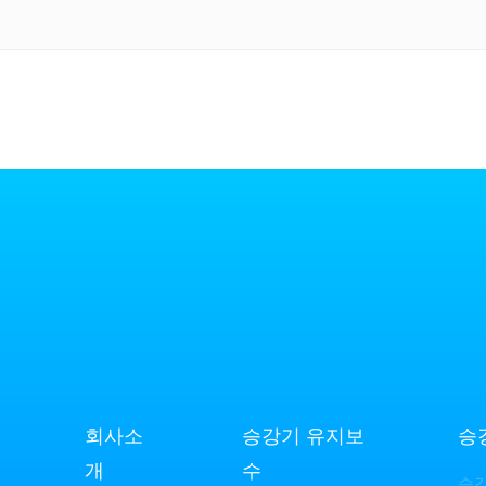
회사소
승강기 유지보
승
개
수
승