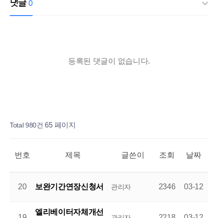
댓글
0
등록된 댓글이 없습니다.
페이지
페이지
페이지
페이지
열린
페이지
페이지
Total 980건
65 페이지
번호
제목
글쓴이
조회
날짜
20
보완기간연장신청서
2346
03-12
관리자
엘리베이터자체개선
19
2218
03-12
관리자