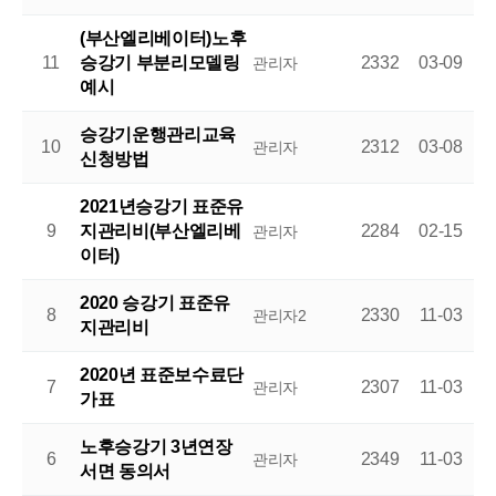
(부산엘리베이터)노후
11
승강기 부분리모델링
2332
03-09
관리자
예시
승강기운행관리교육
10
2312
03-08
관리자
신청방법
2021년승강기 표준유
9
지관리비(부산엘리베
2284
02-15
관리자
이터)
2020 승강기 표준유
8
2330
11-03
관리자2
지관리비
2020년 표준보수료단
7
2307
11-03
관리자
가표
노후승강기 3년연장
6
2349
11-03
관리자
서면 동의서