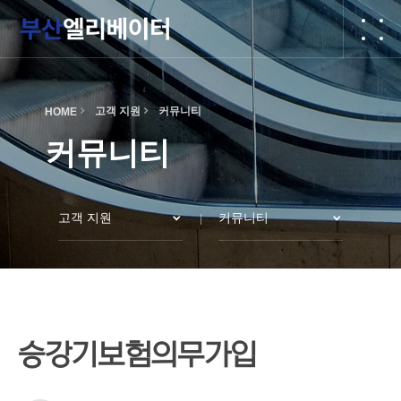
작성자
댓글
조회
작성일
고객 지원
커뮤니티
HOME
커뮤니티
고객 지원
커뮤니티
승강기보험의무가입