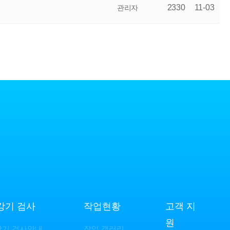
2330
11-03
관리자
강기 검사
작업현황
고객 지
원
강기 검사안내
작업 갤러리