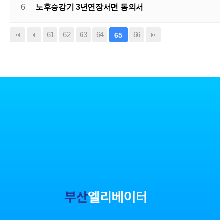
6
노후승강기 3년연장서면 동의서
61
62
63
64
66
65