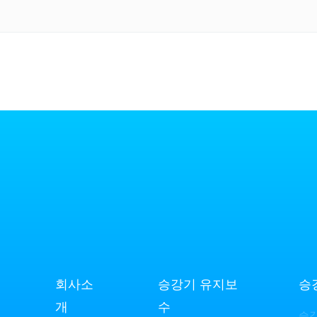
회사소
승강기 유지보
승
개
수
승